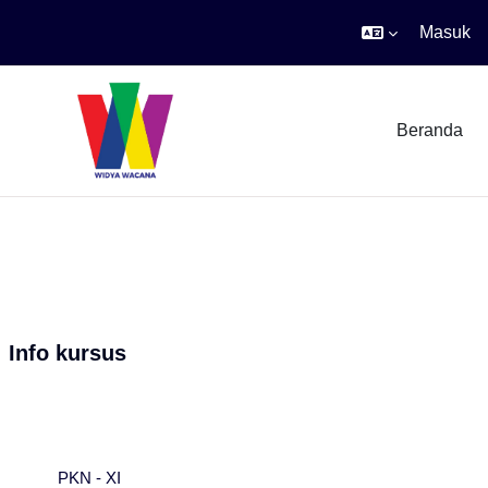
Masuk
Lewati ke konten utama
Beranda
Info kursus
PKN - XI