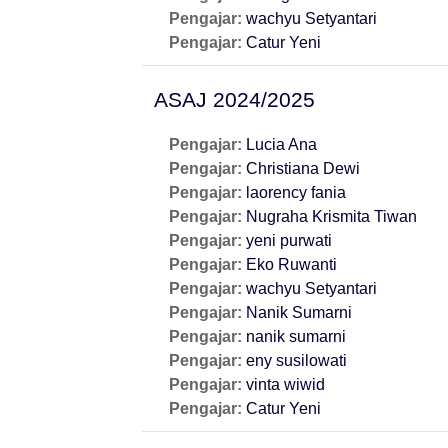
Pengajar:
wachyu Setyantari
Pengajar:
Catur Yeni
ASAJ 2024/2025
Pengajar:
Lucia Ana
Pengajar:
Christiana Dewi
Pengajar:
laorency fania
Pengajar:
Nugraha Krismita Tiwan
Pengajar:
yeni purwati
Pengajar:
Eko Ruwanti
Pengajar:
wachyu Setyantari
Pengajar:
Nanik Sumarni
Pengajar:
nanik sumarni
Pengajar:
eny susilowati
Pengajar:
vinta wiwid
Pengajar:
Catur Yeni