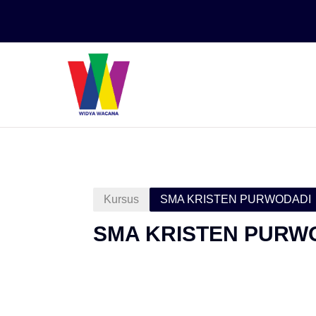
Lewati ke konten utama
Kursus
SMA KRISTEN PURWODADI
SMA KRISTEN PURW